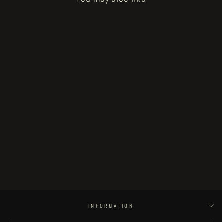
Sold Out
Benemerenze di Satana
€20.00
INFORMATION