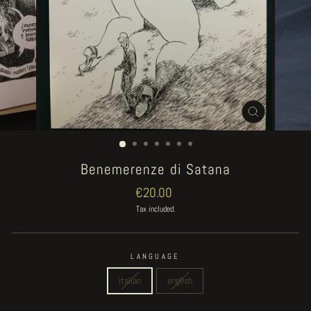
CLOSE
(ESC)
Benemerenze di Satana
Regular
€20.00
price
Tax included.
LANGUAGE
italian
english