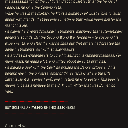
the assassination of the politician Giacomo Matteotti at the hands of
Fascists, he joins the Communists.
While he was in the military, he kicks a human skull. Just a joke to laugh
about with friends, that became something that would haunt him for the
rest of his life.
He claims he invented musical instruments, machines that automatically
generate sounds. But the Second World War forced him to suspend his
experiments, and after the war he finds out that others had created the
same instruments, but with smaller results.
He studies psychoanalysis to cure himself from a rampant madness. For
many years, he reads a lot, and writes about all sorts of things.
He makes a deal with the Devil, he praises the Devil’s virtues and his
benefic role in the universal order of things (this is where the title -
Satan’s Merit’s - comes from), and in return he is forgotten. This book is
meant to be as a homage to the Unknown Writer that was Domenico
Vaiti.
-------------------------------------------------------
BUY ORIGINAL ARTWORKS OF THIS BOOK HERE!
-------------------------------------------------------
Video preview: