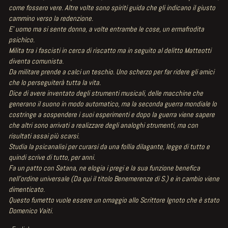
come fossero vere. Altre volte sono spiriti guida che gli indicano il giusto
cammino verso la redenzione.
E' uomo ma si sente donna, a volte entrambe le cose, un ermafrodita
psichico.
Milita tra i fascisti in cerca di riscatto ma in seguito al delitto Matteotti
diventa comunista.
Da militare prende a calci un teschio. Uno scherzo per far ridere gli amici
che lo perseguiterà tutta la vita.
Dice di avere inventato degli strumenti musicali, delle macchine che
generano il suono in modo automatico, ma la seconda guerra mondiale lo
costringe a sospendere i suoi esperimenti e dopo la guerra viene sapere
che altri sono arrivati a realizzare degli analoghi strumenti, ma con
risultati assai più scarsi.
Studia la psicanalisi per curarsi da una follia dilagante, legge di tutto e
quindi scrive di tutto, per anni.
Fa un patto con Satana, ne elogia i pregi e la sua funzione benefica
nell'ordine universale (Da qui il titolo Benemerenze di S.) e in cambio viene
dimenticato.
Questo fumetto vuole essere un omaggio allo Scrittore Ignoto che è stato
Domenico Vaiti.