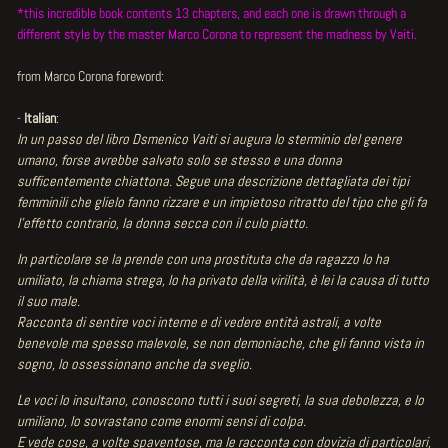
*this incredible book contents 13 chapters, and each one is drawn through a
different style by the master Marco Corona to represent the madness by Vaiti.
from Marco Corona foreword:
-
Italian
:
In un passo del libro Dsmenico Vaiti si augura lo sterminio del genere
umano, forse avrebbe salvato solo se stesso e una donna
sufficentemente chiattona. Segue una descrizione dettagliata dei tipi
femminili che glielo fanno rizzare e un impietoso ritratto del tipo che gli fa
l'effetto contrario, la donna secca con il culo piatto.
In particolare se la prende con una prostituta che da ragazzo lo ha
umiliato, la chiama strega, lo ha privato della virilità, è lei la causa di tutto
il suo male.
Racconta di sentire voci interne e di vedere entità astrali, a volte
benevole ma spesso malevole, se non demoniache, che gli fanno vista in
sogno, lo ossessionano anche da sveglio.
Le voci lo insultano, conoscono tutti i suoi segreti, la sua debolezza, e lo
umiliano, lo sovrastano come enormi sensi di colpa.
E vede cose, a volte spaventose, ma le racconta con dovizia di particolari,